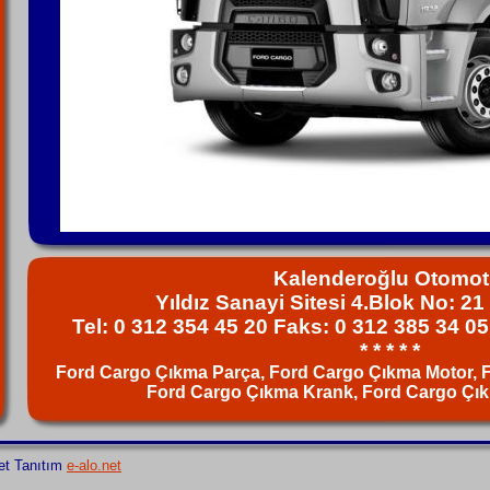
Kalenderoğlu Otomot
Yıldız Sanayi Sitesi 4.Blok No: 2
Tel: 0 312 354 45 20 Faks: 0 312 385 34 0
* * * * *
Ford Cargo Çıkma Parça, Ford Cargo Çıkma Motor, 
Ford Cargo Çıkma Krank, Ford Cargo Çık
et Tanıtım
e-alo.net