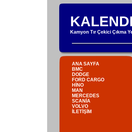
KALEND
Kamyon Tır Çekici Çıkma Y
ANA SAYFA
BMC
DODGE
FORD CARGO
HİNO
MAN
MERCEDES
SCANİA
VOLVO
İLETİŞİM