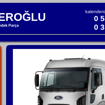
kalender
EROĞLU
0 5
0 3
edek Parça