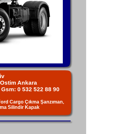
iv
1 Ostim Ankara
5 Gsm: 0 532 522 88 90
Ford Cargo Çıkma Şanzıman,
ma Silindir Kapak